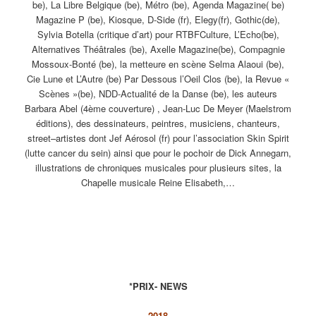
be), La Libre Belgique (be), Métro (be), Agenda Magazine( be)
Magazine P (be), Kiosque, D-Side (fr), Elegy(fr), Gothic(de),
Sylvia Botella (critique d’art) pour RTBFCulture, L’Echo(be),
Alternatives Théâtrales (be), Axelle Magazine(be), Compagnie
Mossoux-Bonté (be), la metteure en scène Selma Alaoui (be),
Cie Lune et L’Autre (be) Par Dessous l’Oeil Clos (be), la Revue «
Scènes »(be), NDD-Actualité de la Danse (be), les auteurs
Barbara Abel (4ème couverture) , Jean-Luc De Meyer (Maelstrom
éditions), des dessinateurs, peintres, musiciens, chanteurs,
street–artistes dont Jef Aérosol (fr) pour l’association Skin Spirit
(lutte cancer du sein) ainsi que pour le pochoir de Dick Annegarn,
illustrations de chroniques musicales pour plusieurs sites, la
Chapelle musicale Reine Elisabeth,…
PRIX
*PRIX- NEWS
2018